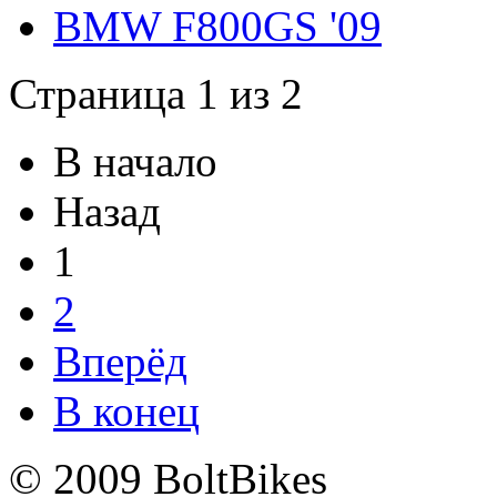
BMW F800GS '09
Страница 1 из 2
В начало
Назад
1
2
Вперёд
В конец
© 2009 BoltBikes