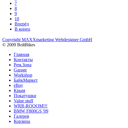
7
8
9
10
Вперёд
В конец
Copyright MAXXmarketing Webdesigner GmbH
© 2009 BoltBikes
Главная
Контакты
Рем.Зона
Garage
Workshop
БайкМаркет
eBay
Крым
Покатушки
Value stuff
WRR-ROOOM!!!
BMW F800GS '09
Галерея
Корзина