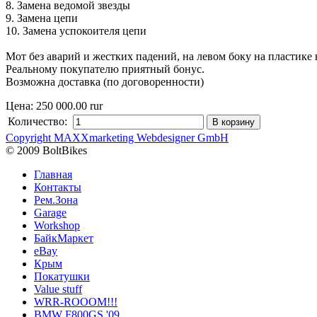
8. Замена ведомой звезды
9. Замена цепи
10. Замена успокоителя цепи
Мот без аварий и жестких падений, на левом боку на пластик
Реальному покупателю приятный бонус.
Возможна доставка (по договоренности)
Цена:
250 000.00 rur
Количество:
Copyright MAXXmarketing Webdesigner GmbH
© 2009 BoltBikes
Главная
Контакты
Рем.Зона
Garage
Workshop
БайкМаркет
eBay
Крым
Покатушки
Value stuff
WRR-ROOOM!!!
BMW F800GS '09