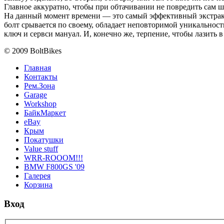
Главное аккуратно, чтобы при обтачивании не повредить сам ш
На данный момент времени — это самый эффективный экстрак
болт срывается по своему, обладает неповторимой уникальнос
ключ и сервси мануал. И, конечно же, терпение, чтобы лазить
© 2009 BoltBikes
Главная
Контакты
Рем.Зона
Garage
Workshop
БайкМаркет
eBay
Крым
Покатушки
Value stuff
WRR-ROOOM!!!
BMW F800GS '09
Галерея
Корзина
Вход