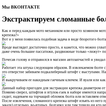
Мы ВКОНТАКТЕ
Экстрактируем сломанные бо
Как и перед каждым мото механиком или просто хозяином мотоц
крепежа?»
Вот и у меня появилась подобная задача в виде бпоротого бол
Вроде выглядит достаточно просто, и кажется, что можно ухват
даже очень большие пассатижи, раздвижные только «лижут» пов
Почесав голову я отправился в магазин автозапчастей и увидал 
Работает эта штука следующим образом. В извлекаемом болте 
это отверстие забиваем подкалиберный штифт с выступами. На
И выкручиваем ее накидным гаечным ключем. И вуаля или к
Данный набор пригоден для экстракции крепежа диаметром от
Помимо сверел, штифтов и втулок-гаек в наборе имеются напр
сидит, надеваем на торчащий обломок болта или вставляем отве
После извлечения, сломанного крепежа штифт изъять из него п
заказу) отдельно, во-вторых, болгарку или там точило ни кт