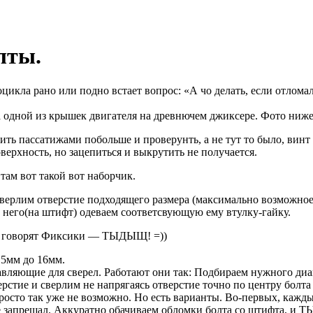
лты.
икла рано или подно встает вопрос: «А чо делать, если отломал
та одной из крышек двигателя на древнючем джиксере. Фото ниже
ить пассатижами побольше и проверунть, а не тут то было, винт
ерхность, но зацепиться и выкрутить не получается.
там вот такой вот наборчик.
сверлим отверстие подходящего размера (максимально возможно
 него(на штифт) одеваем соответсвующую ему втулку-гайку.
ак говорят Фиксики — ТЫДЫЩ! =))
 5мм до 16мм.
авляющие для сверел. Работают они так: Подбираем нужного диа
рстие и сверлим не напрягаясь отверстие точно по центру болта 
росто так уже не возможно. Но есть варианты. Во-первых, кажд
о не запрещал. Аккуратно обачиваем обломки болта со штифта, 