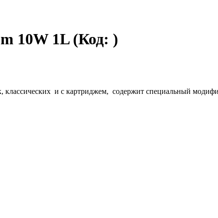
um 10W 1L
(Код:
)
к, классических и с картриджем, содержит специальный модиф