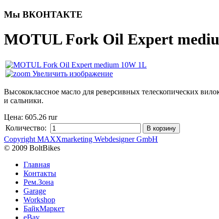
Мы ВКОНТАКТЕ
MOTUL Fork Oil Expert medi
Увеличить изображение
Высококлассное масло для реверсивных телескопических вило
и сальники.
Цена:
605.26 rur
Количество:
Copyright MAXXmarketing Webdesigner GmbH
© 2009 BoltBikes
Главная
Контакты
Рем.Зона
Garage
Workshop
БайкМаркет
eBay